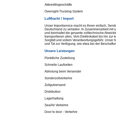
Akkreditivgeschäfte
Overnight-Trucking-System
Luftfracht / Import
Unser Importservice macht es Ihnen einfach, Sendu
Deutschland zu verladen. In Zusammenarbeit mit un
und beinhaltet die gesamte zolltechnische Abwicklu
transportieren alles. Vom Elektrokabel bis hin z
Sorgfalt und vollem Verantwortungsgefühl. Unser f
und Tat zur Verfügung, wie etwa bei der Beschaff
Unsere Leistungen
Pünktliche Zustellung
Schnelle Laufzeiten
Abholung beim Versender
Sonderzollverkehre
Zollgutversand
Distribution
Lagerhaltung
Sea/Air Verkehre
Door to door - Verkehre