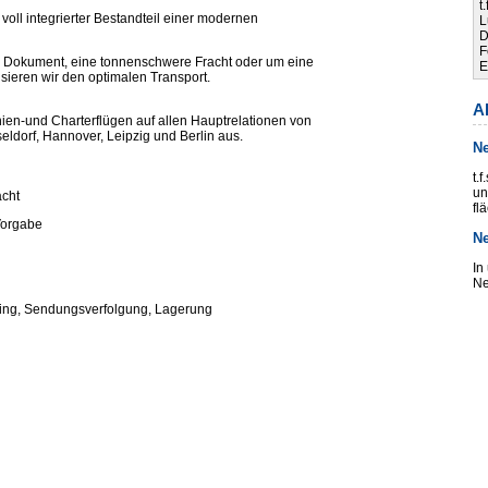
t
voll integrierter Bestandteil einer modernen
L
D
F
es Dokument, eine tonnenschwere Fracht oder um eine
E
sieren wir den optimalen Transport.
A
ien-und Charterflügen auf allen Hauptrelationen von
eldorf, Hannover, Leipzig und Berlin aus.
N
t.
un
acht
fl
Vorgabe
N
In
Ne
coding, Sendungsverfolgung, Lagerung