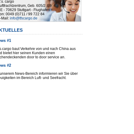
.f.s. cargo
uftfrachtzentrum, Geb. 605/2, Eb. 4
E - 70629 Stuttgart - Flughafen
on: 0049 (0)711 / 99 722 84
-Mail:
info@tfscargo.de
KTUELLES
ews #1
f.s.cargo baut Verkehre von und nach China aus
d bietet hier seinen Kunden einen
ächendeckenden door to door service an.
ews #2
 unserem News-Bereich informieren wir Sie über
uigkeiten im Bereich Luft- und Seefracht.