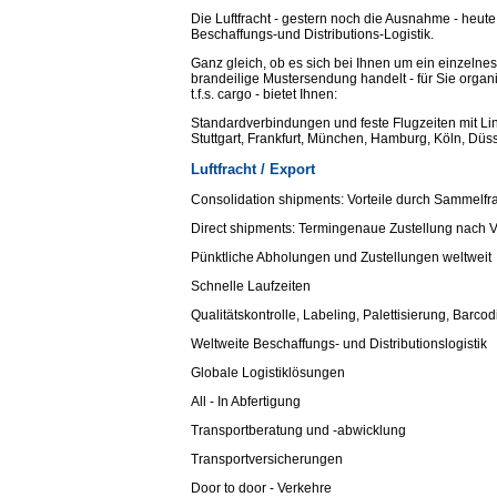
Die Luftfracht - gestern noch die Ausnahme - heute 
Beschaffungs-und Distributions-Logistik.
Ganz gleich, ob es sich bei Ihnen um ein einzeln
brandeilige Mustersendung handelt - für Sie organi
t.f.s. cargo - bietet Ihnen:
Standardverbindungen und feste Flugzeiten mit Lin
Stuttgart, Frankfurt, München, Hamburg, Köln, Düss
Luftfracht / Export
Consolidation shipments: Vorteile durch Sammelfr
Direct shipments: Termingenaue Zustellung nach 
Pünktliche Abholungen und Zustellungen weltweit
Schnelle Laufzeiten
Qualitätskontrolle, Labeling, Palettisierung, Bar
Weltweite Beschaffungs- und Distributionslogistik
Globale Logistiklösungen
All - In Abfertigung
Transportberatung und -abwicklung
Transportversicherungen
Door to door - Verkehre