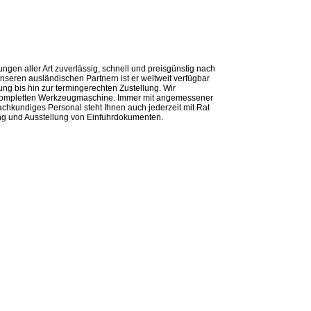
ngen aller Art zuverlässig, schnell und preisgünstig nach
seren ausländischen Partnern ist er weltweit verfügbar
ng bis hin zur termingerechten Zustellung. Wir
ur kompletten Werkzeugmaschine. Immer mit angemessener
achkundiges Personal steht Ihnen auch jederzeit mit Rat
ung und Ausstellung von Einfuhrdokumenten.