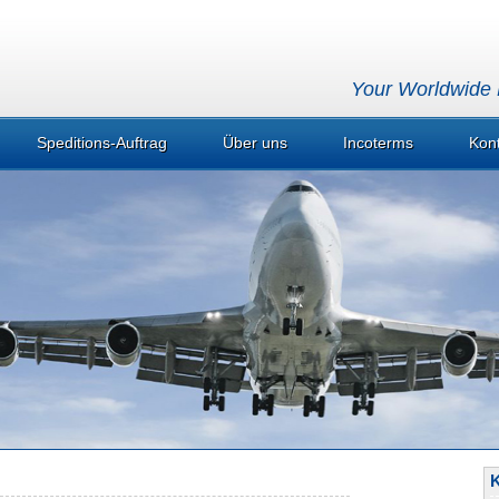
Your Worldwide P
Speditions-Auftrag
Über uns
Incoterms
Kon